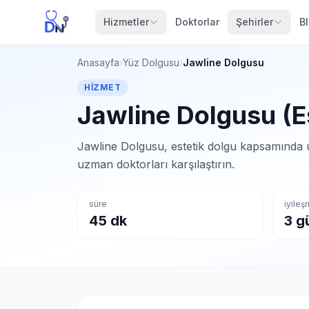
Hizmetler
Doktorlar
Şehirler
B
Anasayfa
›
Yüz Dolgusu
›
Jawline Dolgusu
HIZMET
Jawline Dolgusu (Es
Jawline Dolgusu, estetik dolgu kapsamında u
uzman doktorları karşılaştırın.
süre
iyile
45 dk
3 g