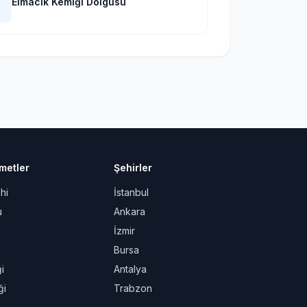
Elmacık Kemiği Dolgusu

metler
Şehirler
hi
İstanbul
u
Ankara
İzmir
Bursa
i
Antalya
ği
Trabzon