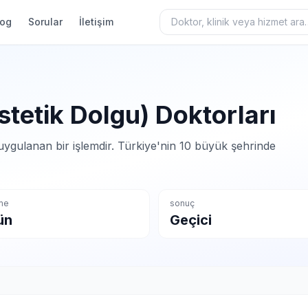
log
Sorular
İletişim
tetik Dolgu) Doktorları
ygulanan bir işlemdir. Türkiye'nin 10 büyük şehrinde
şme
sonuç
ün
Geçici