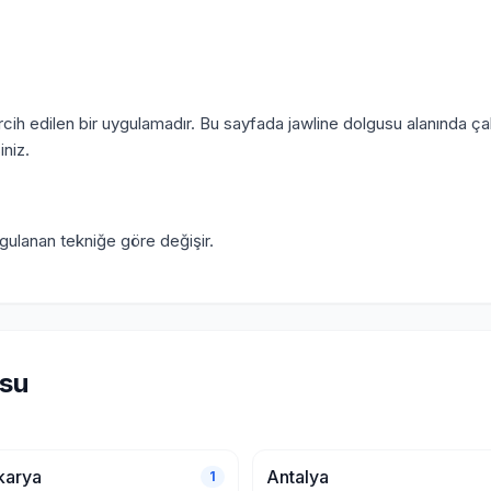
rcih edilen bir uygulamadır. Bu sayfada jawline dolgusu alanında çal
iniz.
ygulanan tekniğe göre değişir.
usu
karya
Antalya
1