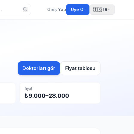
Giriş Yap
Üye Ol
🇹🇷
TR
Doktorları gör
Fiyat tablosu
fiyat
₺9.000–28.000