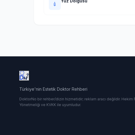
Yüz Dolgusu
💉
Türkiye'nin Estetik Doktor Rehberi
DoktorNo bir rehber/dizin hizmetidir; reklam aracı değildir. Hekim
Yönetmeliği ve KVKK ile uyumludur.