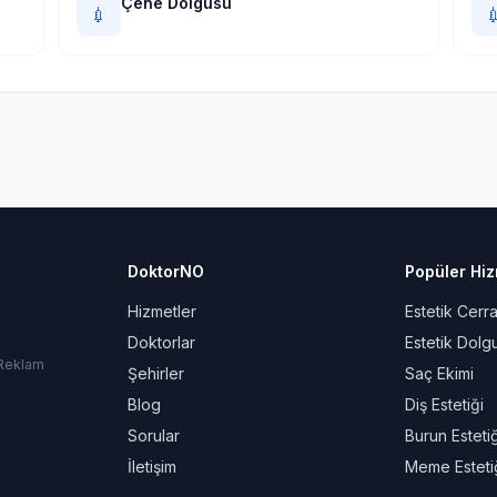
Çene Dolgusu
💉

DoktorNO
Popüler Hiz
Hizmetler
Estetik Cerra
Doktorlar
Estetik Dolg
 Reklam
Şehirler
Saç Ekimi
Blog
Diş Estetiği
Sorular
Burun Estetiğ
İletişim
Meme Esteti