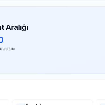
t Aralığı
0
at tablosu: