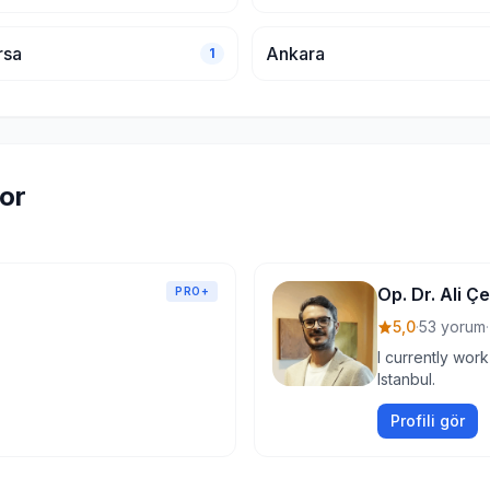
rsa
Ankara
1
tor
Op. Dr. Ali Ç
PRO+
5,0
·
53 yorum
·
I currently work
Istanbul.
Profili gör