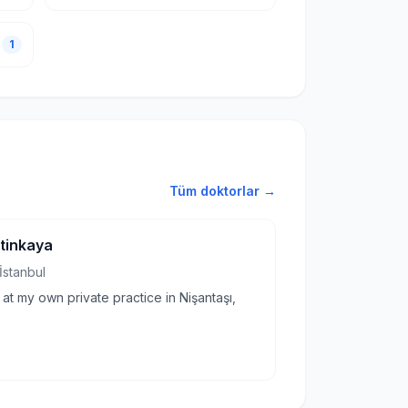
1
Tüm doktorlar →
etinkaya
İstanbul
 at my own private practice in Nişantaşı,