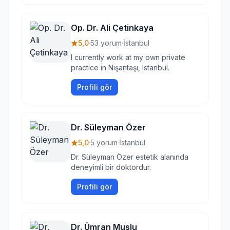
Op. Dr. Ali Çetinkaya
5,0
·
53 yorum
·
İstanbul
I currently work at my own private
practice in Nişantaşı, Istanbul.
Profili gör
Dr. Süleyman Özer
5,0
·
5 yorum
·
İstanbul
Dr. Süleyman Özer estetik alanında
deneyimli bir doktordur.
Profili gör
Dr. Ümran Muslu