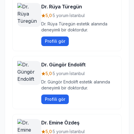
Dr. Rüya Türegün
5,0
·
5 yorum
·
İstanbul
Dr. Rüya Türegün estetik alanında
deneyimli bir doktordur.
Profili gör
Dr. Güngör Endolift
5,0
·
5 yorum
·
İstanbul
Dr. Güngör Endolift estetik alanında
deneyimli bir doktordur.
Profili gör
Dr. Emine Özdeş
5,0
·
5 yorum
·
İstanbul