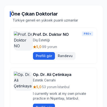
Öne Çıkan Doktorlar
Türkiye geneli en yüksek puanlı uzmanlar
Prof. Dr. Doktor NO
PRO+
Diş Estetiği
5,0
·
99 yorum
Profili gör
Randevu
Op. Dr. Ali Çetinkaya
Estetik Cerrahi
5,0
·
53 yorum
·
İstanbul
I currently work at my own private
practice in Nişantaşı, Istanbul.