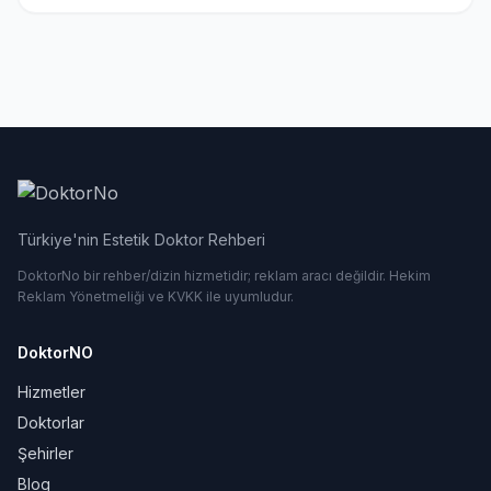
Türkiye'nin Estetik Doktor Rehberi
DoktorNo bir rehber/dizin hizmetidir; reklam aracı değildir. Hekim
Reklam Yönetmeliği ve KVKK ile uyumludur.
DoktorNO
Hizmetler
Doktorlar
Şehirler
Blog