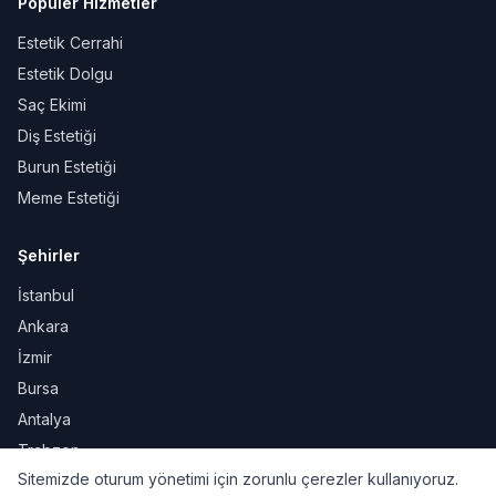
Popüler Hizmetler
Estetik Cerrahi
Estetik Dolgu
Saç Ekimi
Diş Estetiği
Burun Estetiği
Meme Estetiği
Şehirler
İstanbul
Ankara
İzmir
Bursa
Antalya
Trabzon
Sitemizde oturum yönetimi için zorunlu çerezler kullanıyoruz.