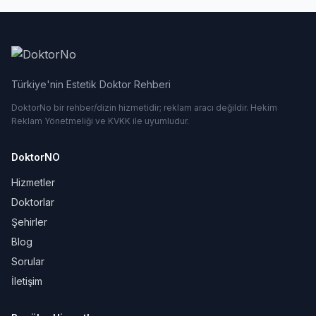
Türkiye'nin Estetik Doktor Rehberi
DoktorNo bir rehber/dizin hizmetidir; reklam aracı değildir. Hekim
Reklam Yönetmeliği ve KVKK ile uyumludur.
DoktorNO
Hizmetler
Doktorlar
Şehirler
Blog
Sorular
İletişim