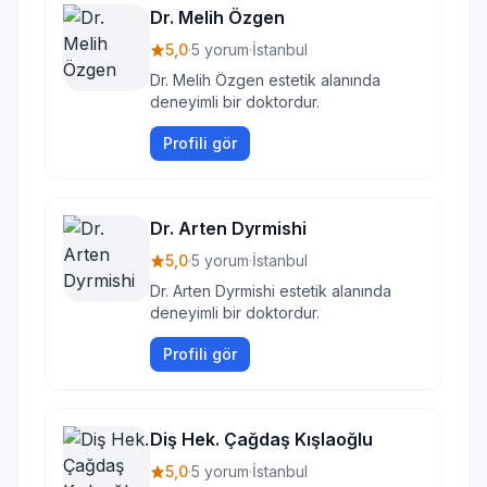
Dr. Melih Özgen
5,0
·
5 yorum
·
İstanbul
Dr. Melih Özgen estetik alanında
deneyimli bir doktordur.
Profili gör
Dr. Arten Dyrmishi
5,0
·
5 yorum
·
İstanbul
Dr. Arten Dyrmishi estetik alanında
deneyimli bir doktordur.
Profili gör
Diş Hek. Çağdaş Kışlaoğlu
5,0
·
5 yorum
·
İstanbul