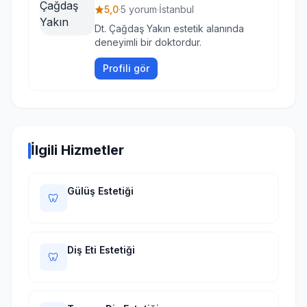
5,0
·
5 yorum
·
İstanbul
Dt. Çağdaş Yakın estetik alanında
deneyimli bir doktordur.
Profili gör
İlgili Hizmetler
Gülüş Estetiği
🦷
Diş Eti Estetiği
🦷