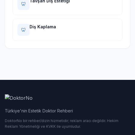
Tavşan Diş Estetiği
🦷
Diş Kaplama
🦷
Türkiye'nin Estetik Doktor Rehberi
DoktorNo bir rehber/dizin hizmetidir; reklam aracı değildir. Hekim
Reklam Yönetmeliği ve KVKK ile uyumludur.