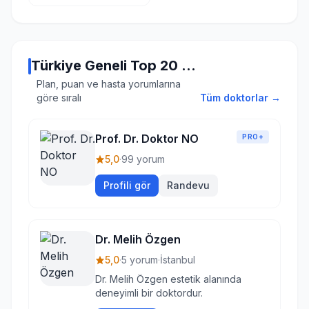
Türkiye Geneli Top 20 Doktor
Plan, puan ve hasta yorumlarına
göre sıralı
Tüm doktorlar →
Prof. Dr. Doktor NO
PRO+
5,0
·
99 yorum
Profili gör
Randevu
Dr. Melih Özgen
5,0
·
5 yorum
·
İstanbul
Dr. Melih Özgen estetik alanında
deneyimli bir doktordur.