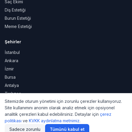
Saç Ekimi
Diş Estetiği
Burun Estetiği
Meme Estetiği
Şehirler
İstanbul
Ankara
İzmir
Bursa
Antalya
Trabzon
Sitemizde oturum yönetimi için zorunlu çerezler kullanıyoruz.
Site kullanımını anonim olarak analiz etmek için opsiyonel
analitik çerezleri kabul edebilirsiniz. Detaylar için
çerez
KVKK
Gizlilik
Kullanım Şartları
Çerez Politikası
politikası
ve
KVKK aydınlatma metnimiz
.
© 2026 DoktorNo. Tüm hakları saklıdır.
Sadece zorunlu
Tümünü kabul et