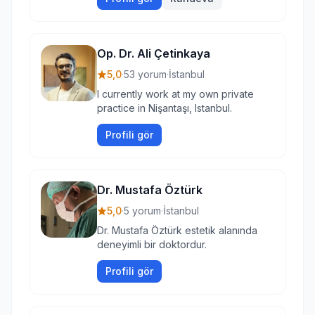
Op. Dr. Ali Çetinkaya
5,0
·
53 yorum
·
İstanbul
I currently work at my own private
practice in Nişantaşı, Istanbul.
Profili gör
Dr. Mustafa Öztürk
5,0
·
5 yorum
·
İstanbul
Dr. Mustafa Öztürk estetik alanında
deneyimli bir doktordur.
Profili gör