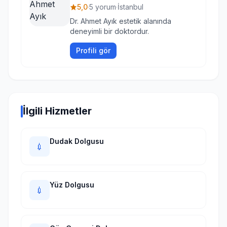
5,0
·
5 yorum
·
İstanbul
Dr. Ahmet Ayık estetik alanında
deneyimli bir doktordur.
Profili gör
İlgili Hizmetler
Dudak Dolgusu
💉
Yüz Dolgusu
💉