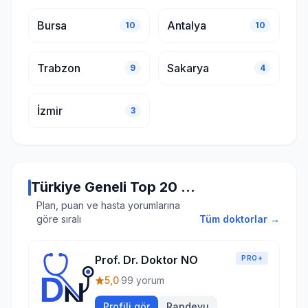
Bursa
Antalya
10
10
Trabzon
Sakarya
9
4
İzmir
3
Türkiye Geneli Top 20 Doktor
Plan, puan ve hasta yorumlarına
göre sıralı
Tüm doktorlar →
Prof. Dr. Doktor NO
PRO+
5,0
·
99 yorum
Profili gör
Randevu