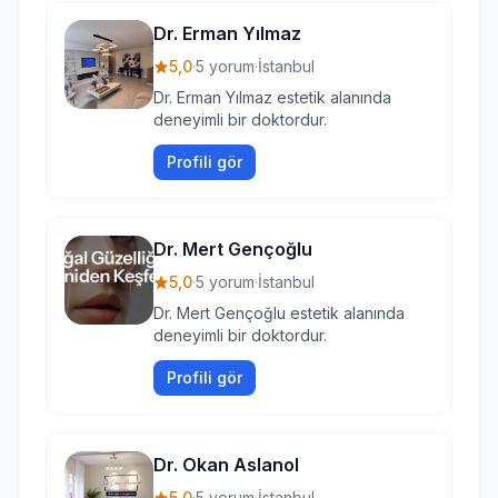
Dr. Erman Yılmaz
5,0
·
5 yorum
·
İstanbul
Dr. Erman Yılmaz estetik alanında
deneyimli bir doktordur.
Profili gör
Dr. Mert Gençoğlu
5,0
·
5 yorum
·
İstanbul
Dr. Mert Gençoğlu estetik alanında
deneyimli bir doktordur.
Profili gör
Dr. Okan Aslanol
5,0
·
5 yorum
·
İstanbul