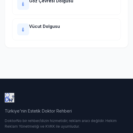
Göz Çevresi Dolgusu
💉
Vücut Dolgusu
💉
Türkiye'nin Estetik Doktor Rehberi
DoktorNo bir rehber/dizin hizmetidir; reklam aracı değildir. Hekim
Reklam Yönetmeliği ve KVKK ile uyumludur.