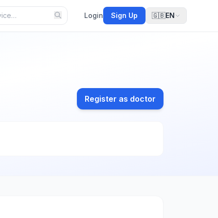
Login
Sign Up
🇬🇧
EN
Register as doctor