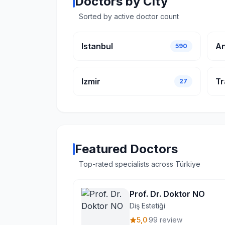
Doctors by City
Sorted by active doctor count
Istanbul
An
590
Izmir
Tr
27
Featured Doctors
Top-rated specialists across Türkiye
Prof. Dr. Doktor NO
Diş Estetiği
5,0
·
99 review