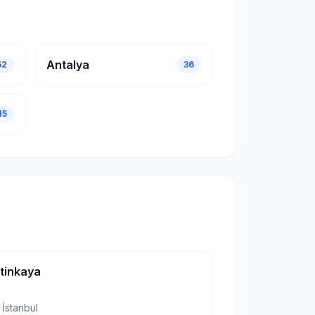
Antalya
52
36
15
etinkaya
·
İstanbul