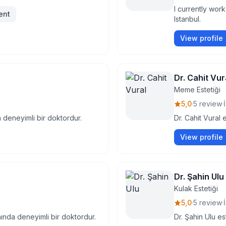
I currently work
ent
Istanbul.
View profile
Dr. Cahit Vur
Meme Estetiği
5,0
·
5 review
·
a deneyimli bir doktordur.
Dr. Cahit Vural 
View profile
Dr. Şahin Ulu
Kulak Estetiği
5,0
·
5 review
·
ında deneyimli bir doktordur.
Dr. Şahin Ulu es