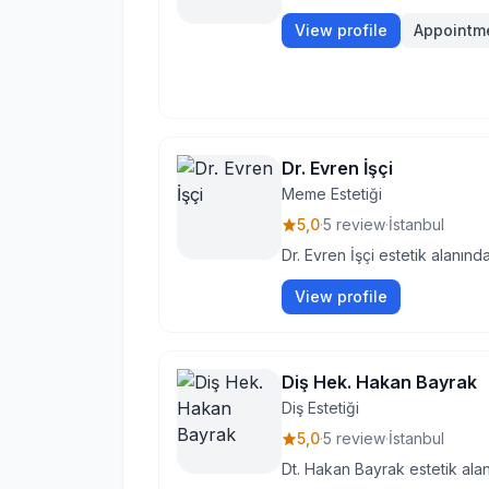
View profile
Appointm
Dr. Evren İşçi
Meme Estetiği
5,0
·
5 review
·
İstanbul
Dr. Evren İşçi estetik alanınd
View profile
Diş Hek. Hakan Bayrak
Diş Estetiği
5,0
·
5 review
·
İstanbul
Dt. Hakan Bayrak estetik alan