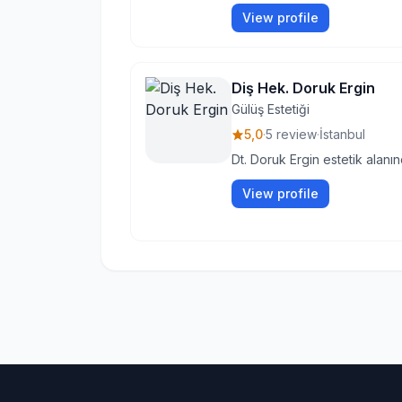
View profile
Diş Hek. Doruk Ergin
Gülüş Estetiği
5,0
·
5 review
·
İstanbul
Dt. Doruk Ergin estetik alanı
View profile