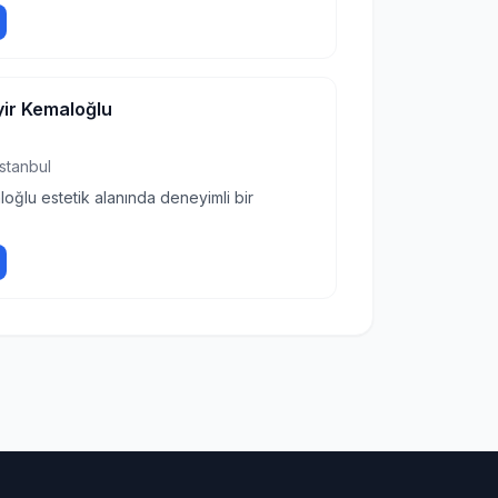
yir Kemaloğlu
İstanbul
loğlu estetik alanında deneyimli bir