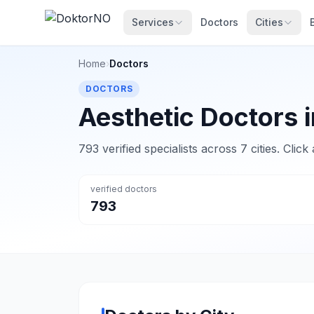
Services
Doctors
Cities
Home
›
Doctors
DOCTORS
Aesthetic Doctors i
793 verified specialists across 7 cities. Clic
verified doctors
793