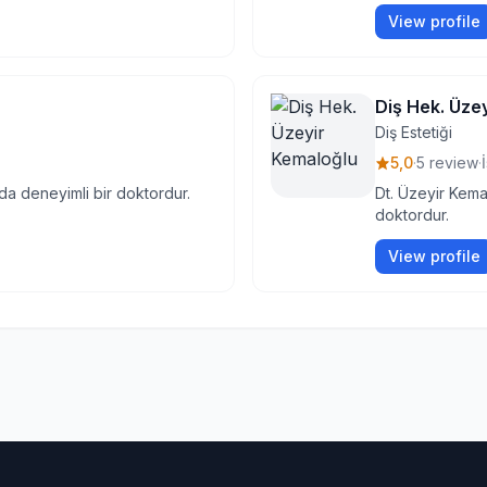
View profile
Diş Hek. Üze
Diş Estetiği
5,0
·
5 review
·
nda deneyimli bir doktordur.
Dt. Üzeyir Kema
doktordur.
View profile