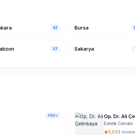
kara
Bursa
52
abzon
Sakarya
27
Op. Dr. Ali Ç
PRO+
Estetik Cerrahi
5,0
·
53 review