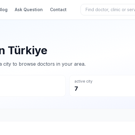
Blog
Ask Question
Contact
n Türkiye
k a city to browse doctors in your area.
active city
7