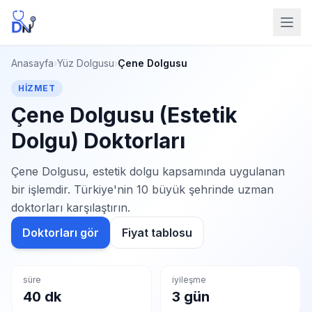
Anasayfa
›
Yüz Dolgusu
›
Çene Dolgusu
HIZMET
Çene Dolgusu (Estetik
Dolgu) Doktorları
Çene Dolgusu, estetik dolgu kapsamında uygulanan
bir işlemdir. Türkiye'nin 10 büyük şehrinde uzman
doktorları karşılaştırın.
Doktorları gör
Fiyat tablosu
süre
iyileşme
40 dk
3 gün