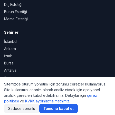
Diş Estetiği
Burun Estetiği
Meme Estetiği
Şehirler
İstanbul
Ankara
İzmir
Bursa
Antalya
Trabzon
Sitemizde oturum yönetimi için zorunlu çerezler kullanıyoruz.
Site kullanımını anonim olarak analiz etmek için opsiyonel
analitik çerezleri kabul edebilirsiniz. Detaylar için
çerez
KVKK
Gizlilik
Kullanım Şartları
Çerez Politikası
politikası
ve
KVKK aydınlatma metnimiz
.
© 2026 DoktorNo. Tüm hakları saklıdır.
Sadece zorunlu
Tümünü kabul et