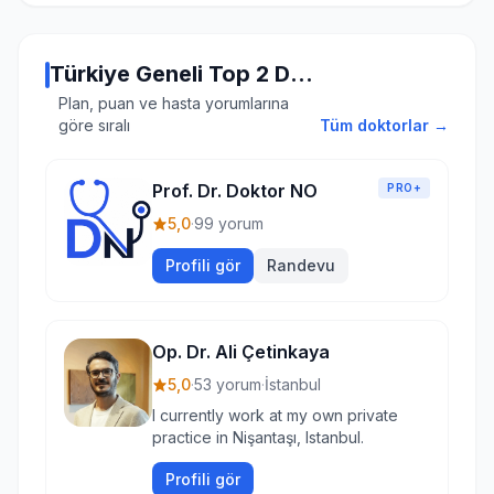
Türkiye Geneli Top 2 Doktor
Plan, puan ve hasta yorumlarına
göre sıralı
Tüm doktorlar →
Prof. Dr. Doktor NO
PRO+
5,0
·
99 yorum
Profili gör
Randevu
Op. Dr. Ali Çetinkaya
5,0
·
53 yorum
·
İstanbul
I currently work at my own private
practice in Nişantaşı, Istanbul.
Profili gör