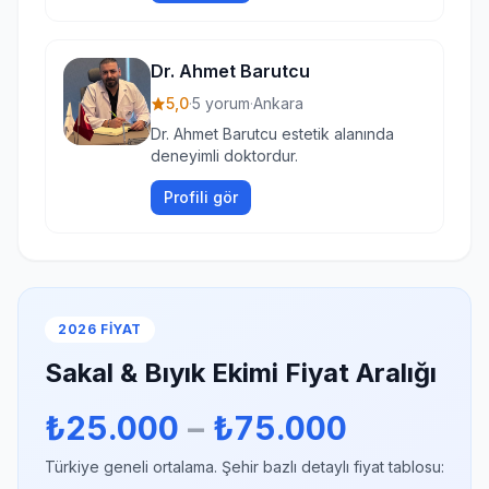
Dr. Ahmet Barutcu
5,0
·
5 yorum
·
Ankara
Dr. Ahmet Barutcu estetik alanında
deneyimli doktordur.
Profili gör
2026 FIYAT
Sakal & Bıyık Ekimi Fiyat Aralığı
₺25.000
–
₺75.000
Türkiye geneli ortalama. Şehir bazlı detaylı fiyat tablosu: