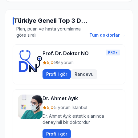
Türkiye Geneli Top 3 Doktor
Plan, puan ve hasta yorumlarına
göre sıralı
Tüm doktorlar →
Prof. Dr. Doktor NO
PRO+
5,0
·
99 yorum
Profili gör
Randevu
Dr. Ahmet Ayık
5,0
·
5 yorum
·
İstanbul
Dr. Ahmet Ayık estetik alanında
deneyimli bir doktordur.
Profili gör