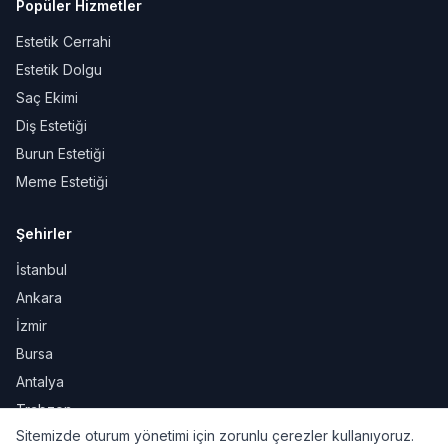
Popüler Hizmetler
Estetik Cerrahi
Estetik Dolgu
Saç Ekimi
Diş Estetiği
Burun Estetiği
Meme Estetiği
Şehirler
İstanbul
Ankara
İzmir
Bursa
Antalya
Trabzon
Sitemizde oturum yönetimi için zorunlu çerezler kullanıyoruz.