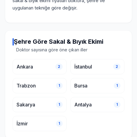
sakal & bıyık ekimi fiyatları doktora, şehre ve
uygulanan tekniğe göre değişir.
Şehre Göre Sakal & Bıyık Ekimi
Doktor sayısına göre öne çıkan iller
Ankara
İstanbul
2
2
Trabzon
Bursa
1
1
Sakarya
Antalya
1
1
İzmir
1