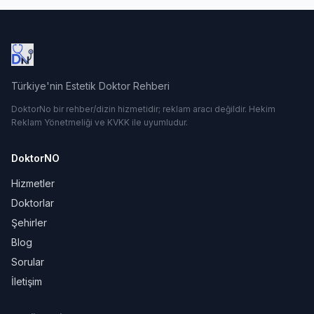
Türkiye'nin Estetik Doktor Rehberi
DoktorNo bir rehber/dizin hizmetidir; reklam aracı değildir. Hekim
Reklam Yönetmeliği ve KVKK ile uyumludur.
DoktorNO
Hizmetler
Doktorlar
Şehirler
Blog
Sorular
İletişim