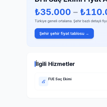
₺35.000
–
₺110.
Türkiye geneli ortalama. Şehir bazlı detaylı fiy
Şehir şehir fiyat tablosu →
İlgili Hizmetler
FUE Saç Ekimi
💇