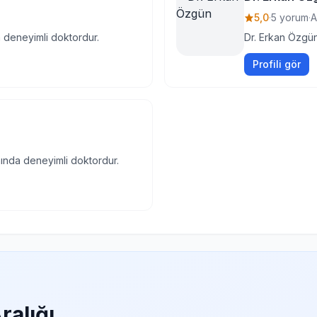
5,0
·
5 yorum
·
A
a deneyimli doktordur.
Dr. Erkan Özgün
Profili gör
anında deneyimli doktordur.
ralığı