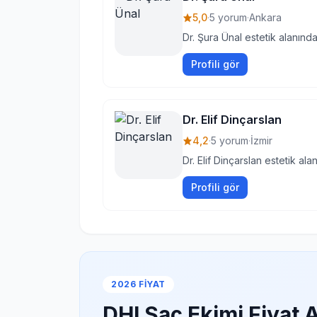
5,0
·
5 yorum
·
Ankara
Dr. Şura Ünal estetik alanınd
Profili gör
Dr. Elif Dinçarslan
4,2
·
5 yorum
·
İzmir
Dr. Elif Dinçarslan estetik al
Profili gör
2026 FIYAT
DHI Saç Ekimi Fiyat A