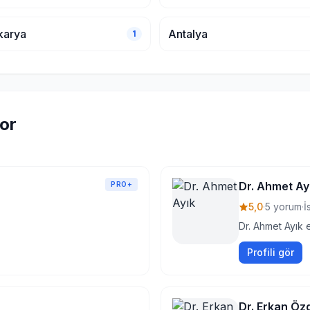
karya
Antalya
1
tor
Dr. Ahmet Ay
PRO+
5,0
·
5 yorum
·
İ
Dr. Ahmet Ayık e
Profili gör
Dr. Erkan Öz