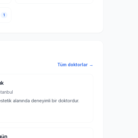
1
Tüm doktorlar →
ık
stanbul
stetik alanında deneyimli bir doktordur.
gün