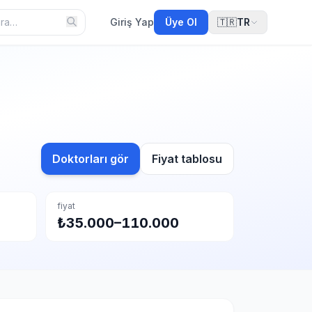
Giriş Yap
Üye Ol
🇹🇷
TR
Doktorları gör
Fiyat tablosu
fiyat
₺35.000–110.000