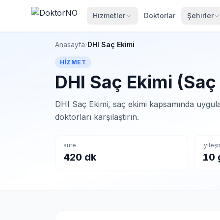
Hizmetler
Doktorlar
Şehirler
Anasayfa
›
DHI Saç Ekimi
HIZMET
DHI Saç Ekimi (Saç 
DHI Saç Ekimi, saç ekimi kapsamında uygula
doktorları karşılaştırın.
süre
iyile
420 dk
10 