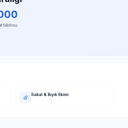
000
at tablosu:
Sakal & Bıyık Ekimi
💇