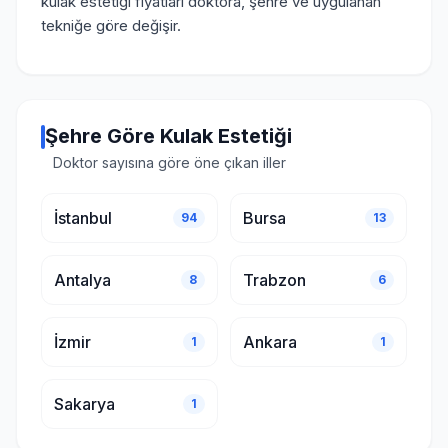
kulak estetiği fiyatları doktora, şehre ve uygulanan
tekniğe göre değişir.
Şehre Göre Kulak Estetiği
Doktor sayısına göre öne çıkan iller
İstanbul
Bursa
94
13
Antalya
Trabzon
8
6
İzmir
Ankara
1
1
Sakarya
1