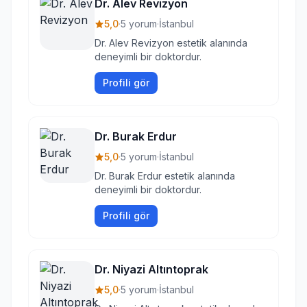
Dr. Alev Revizyon
5,0
·
5 yorum
·
İstanbul
Dr. Alev Revizyon estetik alanında
deneyimli bir doktordur.
Profili gör
Dr. Burak Erdur
5,0
·
5 yorum
·
İstanbul
Dr. Burak Erdur estetik alanında
deneyimli bir doktordur.
Profili gör
Dr. Niyazi Altıntoprak
5,0
·
5 yorum
·
İstanbul