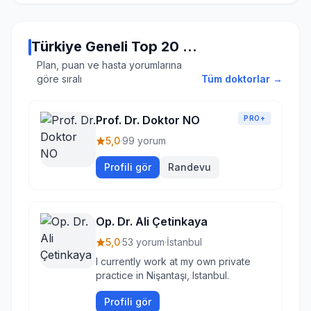
Türkiye Geneli Top 20 Doktor
Plan, puan ve hasta yorumlarına
göre sıralı
Tüm doktorlar →
Prof. Dr. Doktor NO
PRO+
5,0
·
99 yorum
Profili gör
Randevu
Op. Dr. Ali Çetinkaya
5,0
·
53 yorum
·
İstanbul
I currently work at my own private
practice in Nişantaşı, Istanbul.
Profili gör