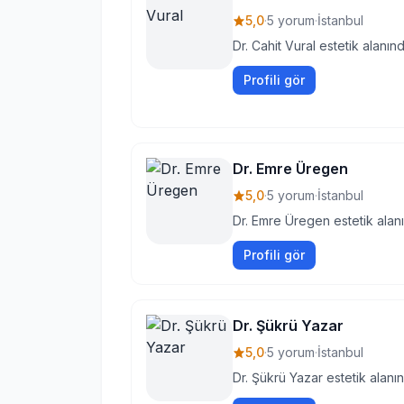
5,0
·
5 yorum
·
İstanbul
Dr. Cahit Vural estetik alanın
Profili gör
Dr. Emre Üregen
5,0
·
5 yorum
·
İstanbul
Dr. Emre Üregen estetik alan
Profili gör
Dr. Şükrü Yazar
5,0
·
5 yorum
·
İstanbul
Dr. Şükrü Yazar estetik alanı