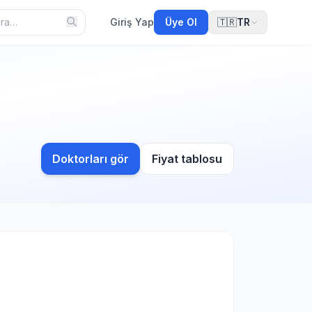
Giriş Yap
Üye Ol
🇹🇷
TR
Doktorları gör
Fiyat tablosu