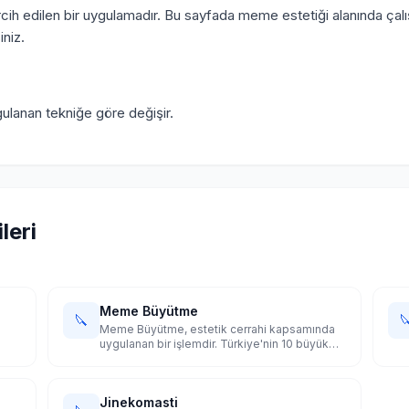
rcih edilen bir uygulamadır. Bu sayfada meme estetiği alanında çalı
iniz.
gulanan tekniğe göre değişir.
leri
Meme Büyütme
🔪

Meme Büyütme, estetik cerrahi kapsamında
uygulanan bir işlemdir. Türkiye'nin 10 büyük
şehrinde uzman doktorları karşılaştırın.
Jinekomasti