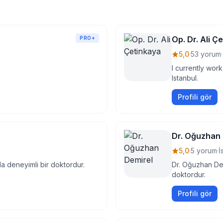
Op. Dr. Ali Ç
PRO+
5,0
·
53 yorum
·
I currently work
Istanbul.
Profili gör
Dr. Oğuzhan 
5,0
·
5 yorum
·
İ
da deneyimli bir doktordur.
Dr. Oğuzhan Dem
doktordur.
Profili gör