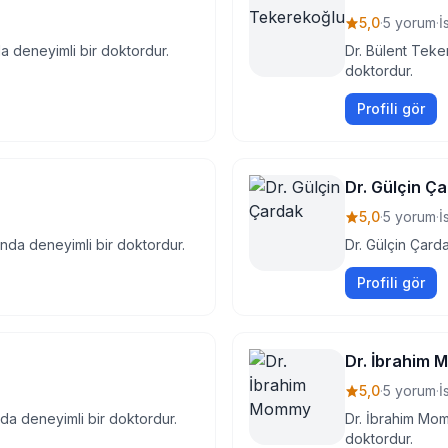
5,0
·
5 yorum
·
İ
da deneyimli bir doktordur.
Dr. Bülent Teke
doktordur.
Profili gör
Dr. Gülçin Ç
5,0
·
5 yorum
·
İ
ında deneyimli bir doktordur.
Dr. Gülçin Çard
Profili gör
Dr. İbrahim
5,0
·
5 yorum
·
İ
nda deneyimli bir doktordur.
Dr. İbrahim Mom
doktordur.