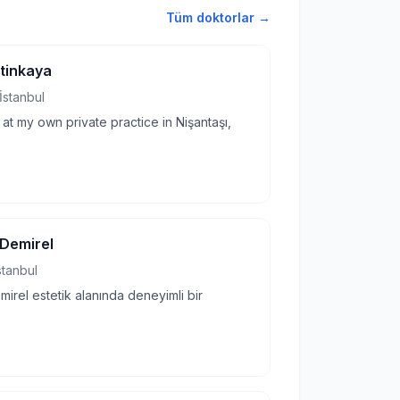
Tüm doktorlar →
etinkaya
İstanbul
 at my own private practice in Nişantaşı,
Demirel
stanbul
irel estetik alanında deneyimli bir