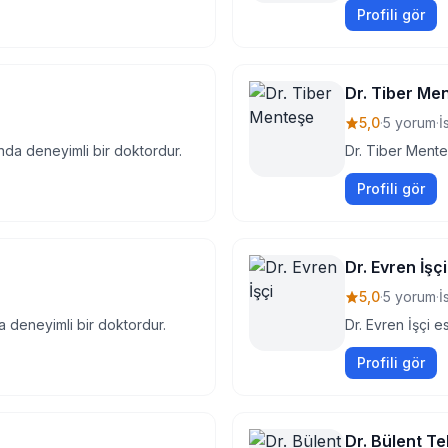
Profili gör
Dr. Tiber Me
5,0
·
5 yorum
·
İ
nda deneyimli bir doktordur.
Dr. Tiber Mente
Profili gör
Dr. Evren İşçi
5,0
·
5 yorum
·
İ
da deneyimli bir doktordur.
Dr. Evren İşçi e
Profili gör
Dr. Bülent T