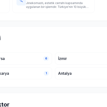
🔪
Jinekomasti, estetik cerrahi kapsamında
uygulanan bir işlemdir. Türkiye'nin 10 büyük
şehrinde uzman doktorları karşılaştırın.
i
rsa
İzmir
6
karya
Antalya
1
ktor