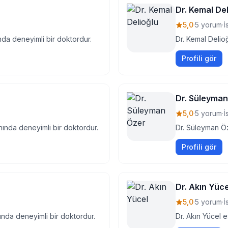
Dr. Kemal Del
5,0
·
5 yorum
·
İ
nda deneyimli bir doktordur.
Dr. Kemal Delioğ
Profili gör
Dr. Süleyma
5,0
·
5 yorum
·
İ
anında deneyimli bir doktordur.
Dr. Süleyman Öz
Profili gör
Dr. Akın Yüce
5,0
·
5 yorum
·
İ
ında deneyimli bir doktordur.
Dr. Akın Yücel e