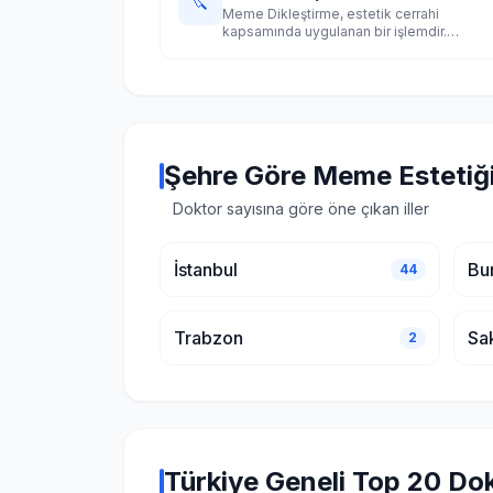
🔪
Meme Dikleştirme, estetik cerrahi
kapsamında uygulanan bir işlemdir.
Türkiye'nin 10 büyük şehrinde uzman
doktorları karşılaştırın.
Şehre Göre Meme Estetiğ
Doktor sayısına göre öne çıkan iller
İstanbul
Bu
44
Trabzon
Sa
2
Türkiye Geneli Top 20 Do