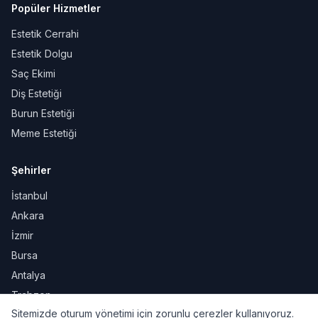
Popüler Hizmetler
Estetik Cerrahi
Estetik Dolgu
Saç Ekimi
Diş Estetiği
Burun Estetiği
Meme Estetiği
Şehirler
İstanbul
Ankara
İzmir
Bursa
Antalya
Trabzon
Sitemizde oturum yönetimi için zorunlu çerezler kullanıyoruz.