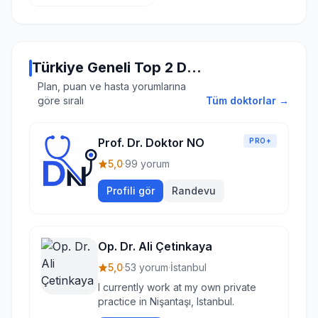
Türkiye Geneli Top 2 Doktor
Plan, puan ve hasta yorumlarına
göre sıralı
Tüm doktorlar →
Prof. Dr. Doktor NO
PRO+
5,0
·
99 yorum
Profili gör
Randevu
Op. Dr. Ali Çetinkaya
5,0
·
53 yorum
·
İstanbul
I currently work at my own private
practice in Nişantaşı, Istanbul.