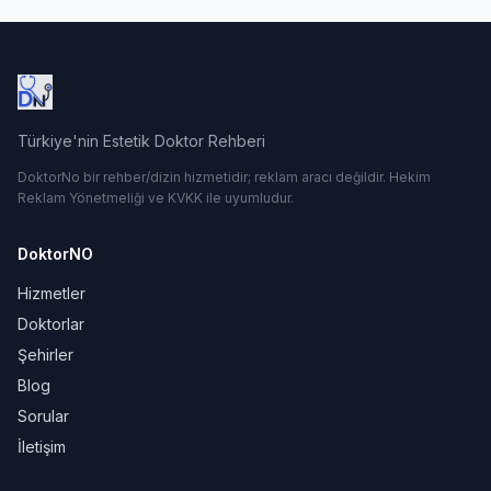
Türkiye'nin Estetik Doktor Rehberi
DoktorNo bir rehber/dizin hizmetidir; reklam aracı değildir. Hekim
Reklam Yönetmeliği ve KVKK ile uyumludur.
DoktorNO
Hizmetler
Doktorlar
Şehirler
Blog
Sorular
İletişim