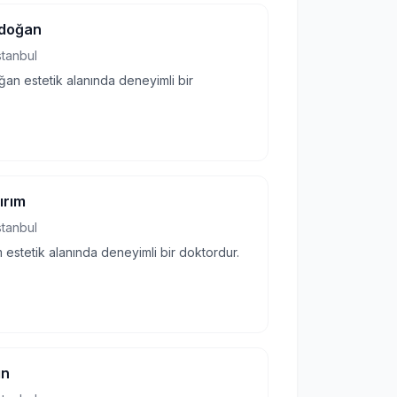
ndoğan
stanbul
ğan estetik alanında deneyimli bir
ırım
stanbul
ım estetik alanında deneyimli bir doktordur.
ın