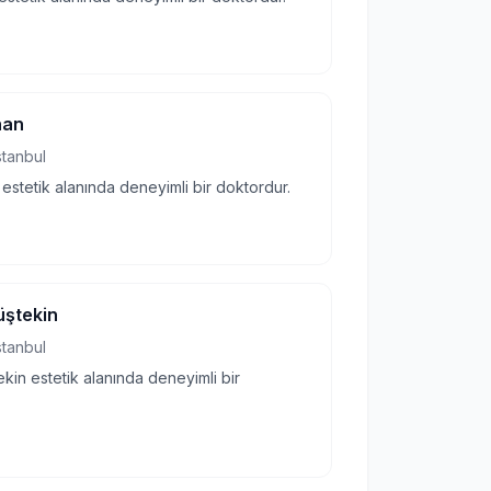
han
stanbul
 estetik alanında deneyimli bir doktordur.
üştekin
stanbul
kin estetik alanında deneyimli bir