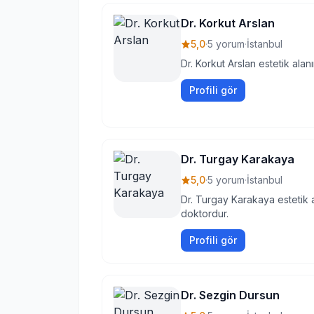
Dr. Korkut Arslan
5,0
·
5 yorum
·
İstanbul
Dr. Korkut Arslan estetik ala
Profili gör
Dr. Turgay Karakaya
5,0
·
5 yorum
·
İstanbul
Dr. Turgay Karakaya estetik 
doktordur.
Profili gör
Dr. Sezgin Dursun