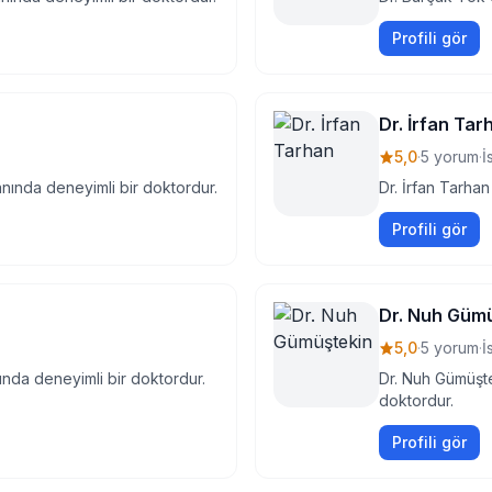
Profili gör
Dr. İrfan Tar
5,0
·
5 yorum
·
İ
anında deneyimli bir doktordur.
Dr. İrfan Tarhan
Profili gör
Dr. Nuh Güm
5,0
·
5 yorum
·
İ
ında deneyimli bir doktordur.
Dr. Nuh Gümüşte
doktordur.
Profili gör