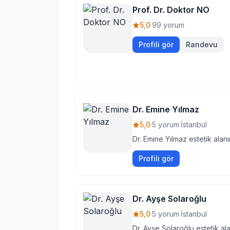
Prof. Dr. Doktor NO
5,0
·
99 yorum
Profili gör
Randevu
Dr. Emine Yılmaz
5,0
·
5 yorum
·
İstanbul
Dr. Emine Yılmaz estetik alan
Profili gör
Dr. Ayşe Solaroğlu
5,0
·
5 yorum
·
İstanbul
Dr. Ayşe Solaroğlu estetik al