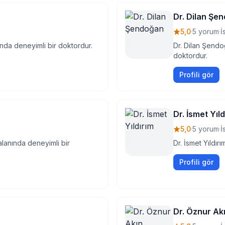
Dr. Dilan Şe
5,0
·
5 yorum
·
İ
nında deneyimli bir doktordur.
Dr. Dilan Şendo
doktordur.
Profili gör
Dr. İsmet Yıld
5,0
·
5 yorum
·
İ
alanında deneyimli bir
Dr. İsmet Yıldır
Profili gör
Dr. Öznur Ak