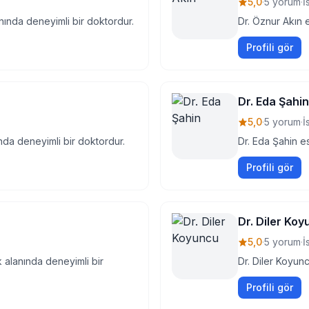
5,0
·
5 yorum
·
İ
nında deneyimli bir doktordur.
Dr. Öznur Akın e
Profili gör
Dr. Eda Şahin
5,0
·
5 yorum
·
İ
ında deneyimli bir doktordur.
Dr. Eda Şahin es
Profili gör
Dr. Diler Ko
5,0
·
5 yorum
·
İ
k alanında deneyimli bir
Dr. Diler Koyunc
Profili gör