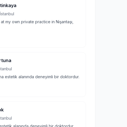
etinkaya
İstanbul
 at my own private practice in Nişantaşı,
rtuna
stanbul
na estetik alanında deneyimli bir doktordur.
ok
stanbul
estetik alanında deneyimli bir doktordur.