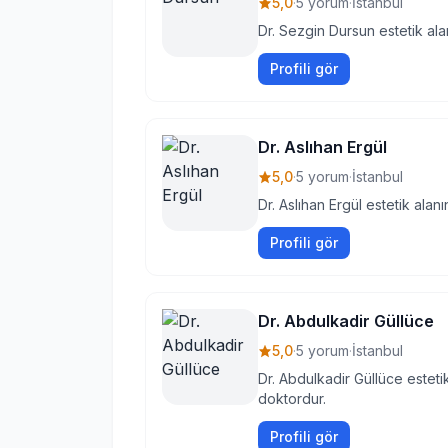
5,0
·
5 yorum
·
İstanbul
Dr. Sezgin Dursun estetik ala
Profili gör
Dr. Aslıhan Ergül
5,0
·
5 yorum
·
İstanbul
Dr. Aslıhan Ergül estetik alan
Profili gör
Dr. Abdulkadir Güllüce
5,0
·
5 yorum
·
İstanbul
Dr. Abdulkadir Güllüce esteti
doktordur.
Profili gör