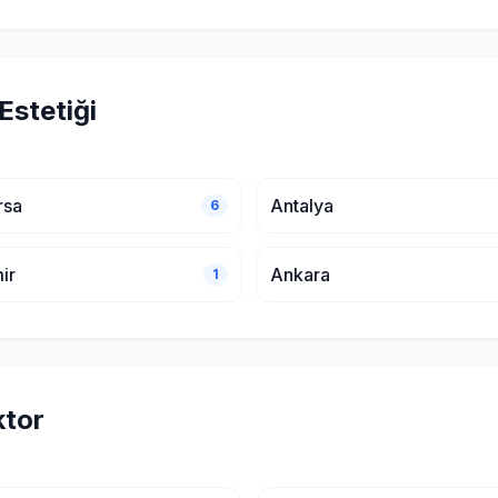
Estetiği
rsa
Antalya
6
ir
Ankara
1
ktor