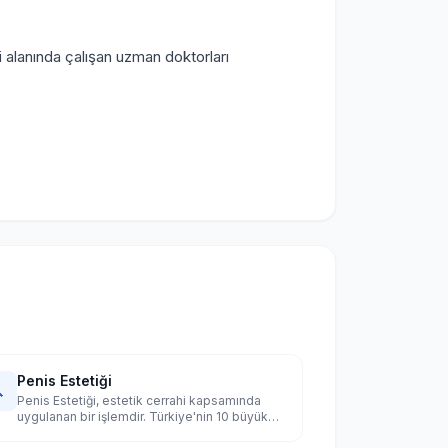
ği alanında çalışan uzman doktorları
Penis Estetiği

Penis Estetiği, estetik cerrahi kapsamında
uygulanan bir işlemdir. Türkiye'nin 10 büyük
şehrinde uzman doktorları karşılaştırın.