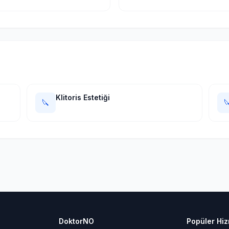
Klitoris Estetiği
🔪

DoktorNO
Popüler Hiz