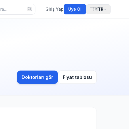
Giriş Yap
Üye Ol
🇹🇷
TR
Doktorları gör
Fiyat tablosu