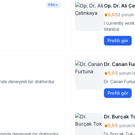
Op. Dr. Ali Ç
PRO+
5,0
·
53 yorum
·
I currently work
Istanbul.
Profili gör
Dr. Canan Fu
5,0
·
5 yorum
·
İ
ında deneyimli bir doktordur.
Dr. Canan Furtu
Profili gör
Dr. Burçak T
5,0
·
5 yorum
·
İ
anında deneyimli bir doktordur.
Dr. Burçak Tok 