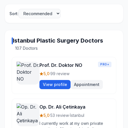
Sort:
Istanbul Plastic Surgery Doctors
107 Doctors
Prof. Dr. Doktor NO
PRO+
5,0
·
99 review
View profile
Appointment
Op. Dr. Ali Çetinkaya
5,0
·
53 review
·
İstanbul
I currently work at my own private