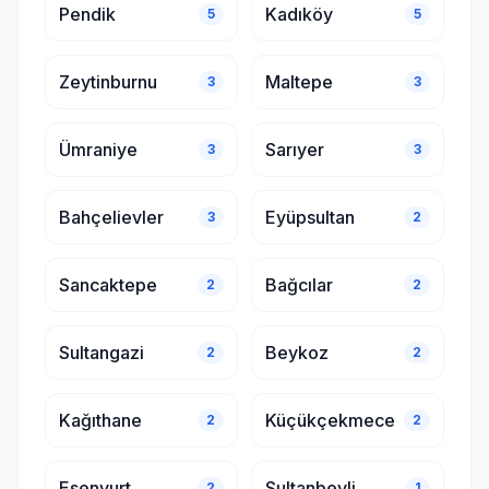
Pendik
Kadıköy
5
5
Zeytinburnu
Maltepe
3
3
Ümraniye
Sarıyer
3
3
Bahçelievler
Eyüpsultan
3
2
Sancaktepe
Bağcılar
2
2
Sultangazi
Beykoz
2
2
Kağıthane
Küçükçekmece
2
2
Esenyurt
Sultanbeyli
2
1