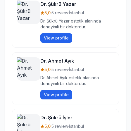
Dr. Şükrü Yazar
5,0
·
5 review
·
İstanbul
Dr. Şükrü Yazar estetik alanında
deneyimli bir doktordur.
View profile
Dr. Ahmet Ayık
5,0
·
5 review
·
İstanbul
Dr. Ahmet Ayık estetik alanında
deneyimli bir doktordur.
View profile
Dr. Şükrü İşler
5,0
·
5 review
·
İstanbul