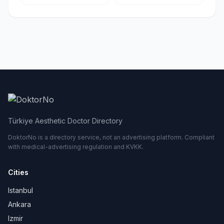
Türkiye Aesthetic Doctor Directory
DoktorNo is a directory service, not an advertising platform. Compliant
with medical-advertising regulation and KVKK.
Cities
Istanbul
Ankara
Izmir