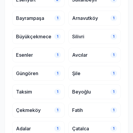
Bayrampaşa
Arnavutköy
1
1
Büyükçekmece
Silivri
1
1
Esenler
Avcılar
1
1
Güngören
Şile
1
1
Taksim
Beyoğlu
1
1
Çekmeköy
Fatih
1
1
Adalar
Çatalca
1
1