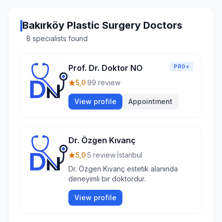
Bakırköy Plastic Surgery Doctors
8 specialists found
Prof. Dr. Doktor NO
PRO+
5,0
·
99 review
View profile
Appointment
Dr. Özgen Kıvanç
5,0
·
5 review
·
İstanbul
Dr. Özgen Kıvanç estetik alanında
deneyimli bir doktordur.
View profile