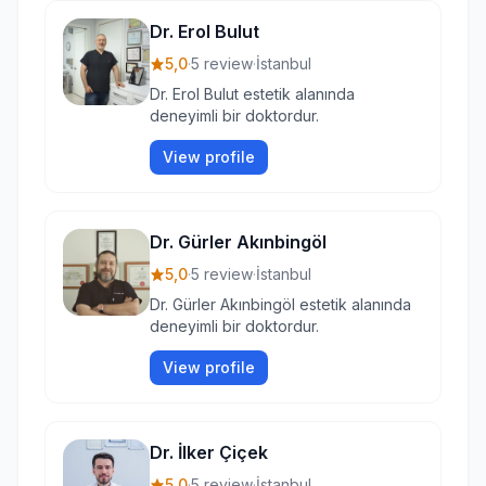
Dr. Erol Bulut
5,0
·
5 review
·
İstanbul
Dr. Erol Bulut estetik alanında
deneyimli bir doktordur.
View profile
Dr. Gürler Akınbingöl
5,0
·
5 review
·
İstanbul
Dr. Gürler Akınbingöl estetik alanında
deneyimli bir doktordur.
View profile
Dr. İlker Çiçek
5,0
·
5 review
·
İstanbul