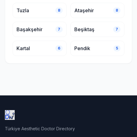
Tuzla
Ataşehir
8
8
Başakşehir
Beşiktaş
7
7
Kartal
Pendik
6
5
Türkiye Aesthetic Doctor Directory