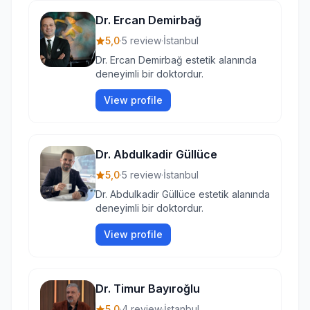
Dr. Ercan Demirbağ
5,0
·
5 review
·
İstanbul
Dr. Ercan Demirbağ estetik alanında
deneyimli bir doktordur.
View profile
Dr. Abdulkadir Güllüce
5,0
·
5 review
·
İstanbul
Dr. Abdulkadir Güllüce estetik alanında
deneyimli bir doktordur.
View profile
Dr. Timur Bayıroğlu
5,0
·
4 review
·
İstanbul