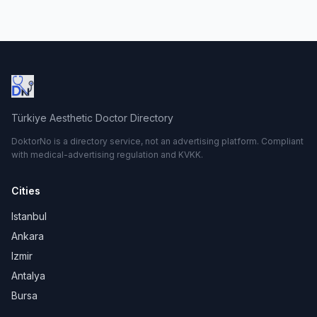
Türkiye Aesthetic Doctor Directory
DoktorNo is a directory service, not an advertising platform. Compliant
with medical-advertising regulation and KVKK.
Cities
Istanbul
Ankara
Izmir
Antalya
Bursa