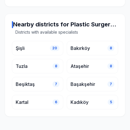
Nearby districts for Plastic Surgery in Istanbul
Districts with available specialists
Şişli
Bakırköy
20
8
Tuzla
Ataşehir
8
8
Beşiktaş
Başakşehir
7
7
Kartal
Kadıköy
6
5