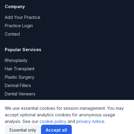
Company
Add Your Practice
Practice Login
Contact
Popular Services
Rhinoplasty
Hair Transplant
Plastic Surgery
Dermal Fillers
Dental Veneers
We use essential cookies for session management. You may
accept optional analytics cookies for anonymous usage
KVKK
Privacy
Terms of Use
Cookie Policy
analysis. See our
cookie policy
and
privacy notice
.
© 2026 DoktorNo. All rights reserved.
Essential only
Accept all