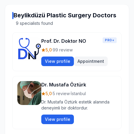
Beylikdüzü Plastic Surgery Doctors
9 specialists found
Prof. Dr. Doktor NO
PRO+
5,0
·
99 review
View profile
Appointment
Dr. Mustafa Öztürk
5,0
·
5 review
·
İstanbul
Dr. Mustafa Öztürk estetik alanında
deneyimli bir doktordur.
View profile