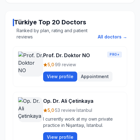
Türkiye Top 20 Doctors
Ranked by plan, rating and patient
reviews
All doctors →
Prof. Dr. Doktor NO
PRO+
5,0
·
99 review
View profile
Appointment
Op. Dr. Ali Çetinkaya
5,0
·
53 review
·
İstanbul
I currently work at my own private
practice in Nişantaşı, Istanbul.
View profile