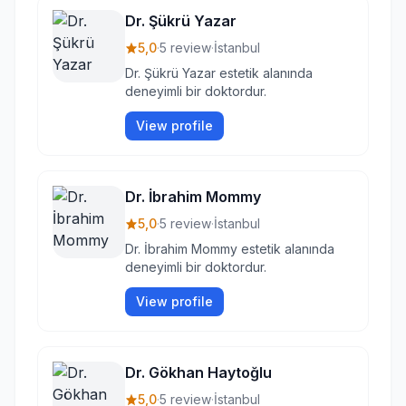
Dr. Şükrü Yazar
5,0
·
5 review
·
İstanbul
Dr. Şükrü Yazar estetik alanında
deneyimli bir doktordur.
View profile
Dr. İbrahim Mommy
5,0
·
5 review
·
İstanbul
Dr. İbrahim Mommy estetik alanında
deneyimli bir doktordur.
View profile
Dr. Gökhan Haytoğlu
5,0
·
5 review
·
İstanbul