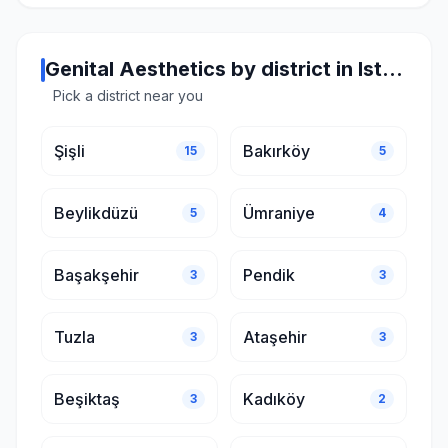
Genital Aesthetics by district in Istanbul
Pick a district near you
Şişli
Bakırköy
15
5
Beylikdüzü
Ümraniye
5
4
Başakşehir
Pendik
3
3
Tuzla
Ataşehir
3
3
Beşiktaş
Kadıköy
3
2