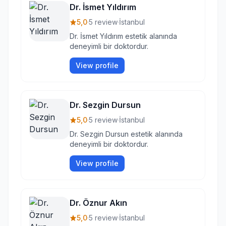
Dr. İsmet Yıldırım
5,0
·
5 review
·
İstanbul
Dr. İsmet Yıldırım estetik alanında
deneyimli bir doktordur.
View profile
Dr. Sezgin Dursun
5,0
·
5 review
·
İstanbul
Dr. Sezgin Dursun estetik alanında
deneyimli bir doktordur.
View profile
Dr. Öznur Akın
5,0
·
5 review
·
İstanbul