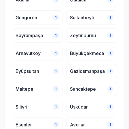
Güngören
Sultanbeyli
1
1
Bayrampaşa
Zeytinburnu
1
1
Arnavutköy
Büyükçekmece
1
1
Eyüpsultan
Gaziosmanpaşa
1
1
Maltepe
Sancaktepe
1
1
Silivri
Üsküdar
1
1
Esenler
Avcılar
1
1