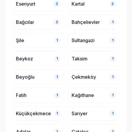
Esenyurt
Kartal
2
2
Bağcılar
Bahçelievler
2
1
Şile
Sultangazi
1
1
Beykoz
Taksim
1
1
Beyoğlu
Çekmeköy
1
1
Fatih
Kağıthane
1
1
Küçükçekmece
Sarıyer
1
1
Adalar
Çatalca
1
1