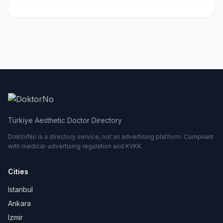
Türkiye Aesthetic Doctor Directory
DoktorNo is a directory service, not an advertising platform. Compliant
with medical-advertising regulation and KVKK.
Cities
Istanbul
Ankara
Izmir