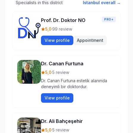
Specialists in this district
Istanbul overall →
Prof. Dr. Doktor NO
PRO+
5,0
·
99 review
View profile
Appointment
Dr. Canan Furtuna
5,0
·
5 review
Dr. Canan Furtuna estetik alanında
deneyimli bir doktordur.
View profile
Dr. Ali Bahçeşehir
5,0
·
5 review