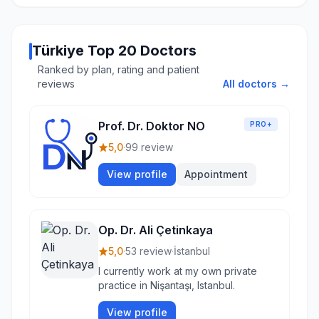
Türkiye Top 20 Doctors
Ranked by plan, rating and patient
reviews
All doctors →
Prof. Dr. Doktor NO
PRO+
5,0
·
99 review
View profile
Appointment
Op. Dr. Ali Çetinkaya
5,0
·
53 review
·
İstanbul
I currently work at my own private
practice in Nişantaşı, Istanbul.
View profile