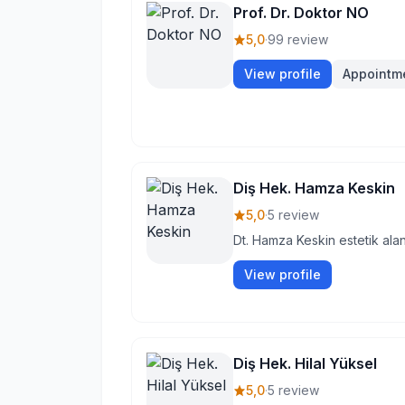
Prof. Dr. Doktor NO
5,0
·
99 review
View profile
Appointm
Diş Hek. Hamza Keskin
5,0
·
5 review
Dt. Hamza Keskin estetik alan
View profile
Diş Hek. Hilal Yüksel
5,0
·
5 review