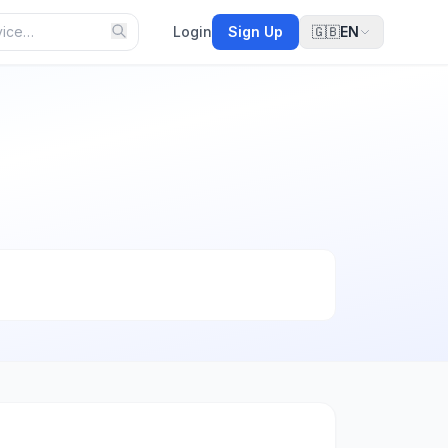
Login
Sign Up
🇬🇧
EN