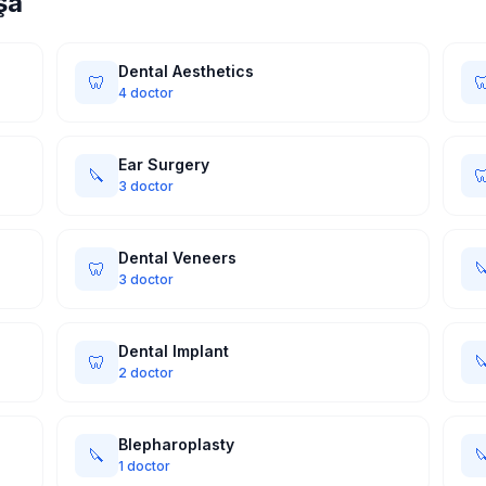
şa
Dental Aesthetics
🦷

4 doctor
Ear Surgery
🔪

3 doctor
Dental Veneers
🦷

3 doctor
Dental Implant
🦷

2 doctor
Blepharoplasty
🔪

1 doctor