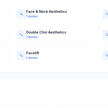
Face & Neck Aesthetics
🔪

1 doctor
Double Chin Aesthetics
🔪

1 doctor
Facelift
🔪

1 doctor