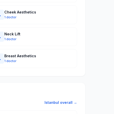
Cheek Aesthetics

1 doctor
Neck Lift

1 doctor
Breast Aesthetics

1 doctor
Istanbul overall →