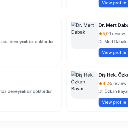
View profile
Dr. Mert Dab
5,0
·
1 review
ında deneyimli bir doktordur.
Dr. Mert Dabak 
View profile
Diş Hek. Özk
4,2
·
5 review
ında deneyimli bir doktordur.
Dt. Özkan Bayar
View profile