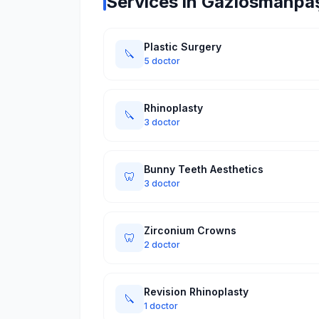
Services in Gaziosmanpa
Plastic Surgery
🔪
5 doctor
Rhinoplasty
🔪
3 doctor
Bunny Teeth Aesthetics
🦷
3 doctor
Zirconium Crowns
🦷
2 doctor
Revision Rhinoplasty
🔪
1 doctor