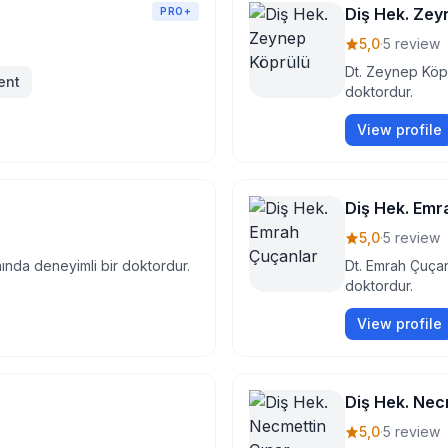
Diş Hek. Zey
PRO+
5,0
·
5 review
Dt. Zeynep Köpr
ent
doktordur.
View profile
Diş Hek. Emr
5,0
·
5 review
ında deneyimli bir doktordur.
Dt. Emrah Çuçan
doktordur.
View profile
Diş Hek. Nec
5,0
·
5 review