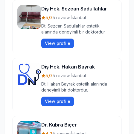
Diş Hek. Sezcan Sadullahlar
5,0
·
5 review
·
İstanbul
Dt. Sezcan Sadullahlar estetik
alanında deneyimli bir doktordur.
View profile
Diş Hek. Hakan Bayrak
5,0
·
5 review
·
İstanbul
Dt. Hakan Bayrak estetik alanında
deneyimli bir doktordur.
View profile
Dr. Kübra Biçer
4,2
·
5 review
·
İstanbul