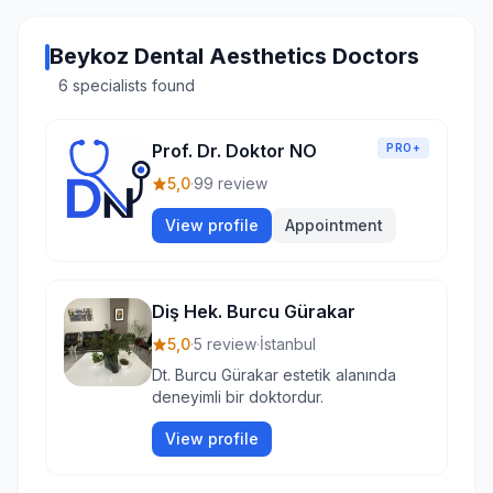
Beykoz Dental Aesthetics Doctors
6 specialists found
Prof. Dr. Doktor NO
PRO+
5,0
·
99 review
View profile
Appointment
Diş Hek. Burcu Gürakar
5,0
·
5 review
·
İstanbul
Dt. Burcu Gürakar estetik alanında
deneyimli bir doktordur.
View profile