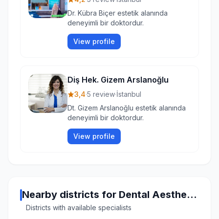
Dr. Kübra Biçer estetik alanında
deneyimli bir doktordur.
View profile
Diş Hek. Gizem Arslanoğlu
3,4
·
5 review
·
İstanbul
Dt. Gizem Arslanoğlu estetik alanında
deneyimli bir doktordur.
View profile
Nearby districts for Dental Aesthetics in Istanbul
Districts with available specialists